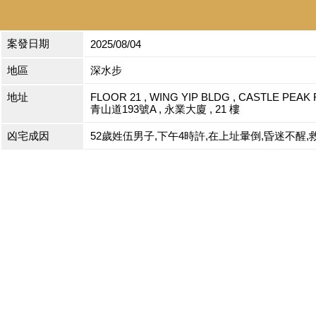
案發日期
2025/08/04
地區
深水步
地址
FLOOR 21 , WING YIP BLDG , CASTLE PEAK 
青山道193號A , 永業大廈 , 21 樓
凶宅成因
52歲姓伍男子,下午4時許,在上址暈倒,昏迷不