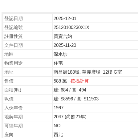
登記日期
2025-12-01
登記編號
25120100230X1X
註冊性質
買賣合約
文件日期
2025-11-20
地區
深水埗
物業用途
住宅
地址
南昌街188號, 華麗廣場, 12樓 G室
售價
588 萬
按揭計算
面積(呎)
建: 684 / 實: 494
呎價
建: $8596 / 實: $11903
入伙年份
1997
地契年期
2047 (尚餘21年)
可續年期
NO
座向
西北