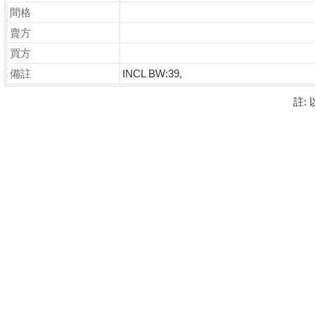
間格
賣方
買方
備註
INCL BW:39,
註: