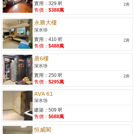
實用：329 呎
2房
售價：
$388萬
永勝大樓
深水埗
實用：410 呎
2房
售價：
$488萬
唐6樓
深水埗
實用：250 呎
2房
售價：
$295萬
AVA 61
深水埗
建築：509 呎
售價：
$688萬
恒威閣