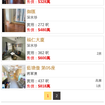
售價：
$328萬
御匯
深水埗
實用：272 呎
售價：
$480萬
福仁大廈
深水埗
實用：362 呎
2房
售價：
$600萬
藍塘傲 第05座
將軍澳
高層
實用：437 呎
售價：
$818萬
1房
1
2