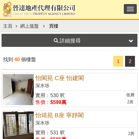
Togg
navi
主頁
›
網上搵盤
›
買樓
詳細搜尋
找到
40
個樓盤
1
2
怡閣苑 C座 怡建閣
深水埗
低層
實用：530 呎
售價：
$598萬
2房
怡靖苑 B座 寧靜閣
深水埗
實用：531 呎
2房