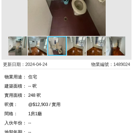
更新日期：2024-04-24
物業編號：1489024
物業用途：
住宅
建築面積：
-- 呎
實用面積：
248 呎
呎價：
@$12,903 / 實用
間格：
1房1廳
入伙年份：
--
地契年期：
--