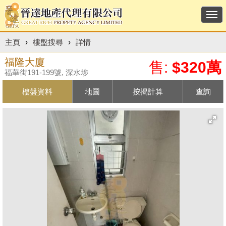
Togg
navi
主頁
›
樓盤搜尋
›
詳情
福隆大廈
售:
$320萬
福華街191-199號, 深水埗
樓盤資料
地圖
按揭計算
查詢