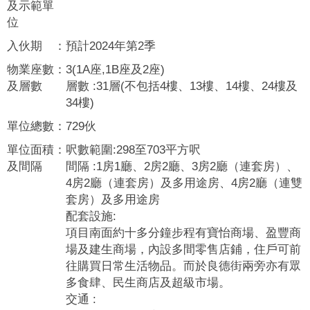
及示範單
位
入伙期
：
預計2024年第2季
物業座數
：
3(1A座,1B座及2座)
及層數
層數 :31層(不包括4樓、13樓、14樓、24樓及
34樓)
單位總數
：
729伙
單位面積
：
呎數範圍:298至703平方呎
及間隔
間隔 :1房1廳、2房2廳、3房2廳（連套房）、
4房2廳（連套房）及多用途房、4房2廳（連雙
套房）及多用途房
配套設施:
項目南面約十多分鐘步程有寶怡商場、盈豐商
場及建生商場，內設多間零售店鋪，住戶可前
往購買日常生活物品。而於良德街兩旁亦有眾
多食肆、民生商店及超級市場。
交通 :