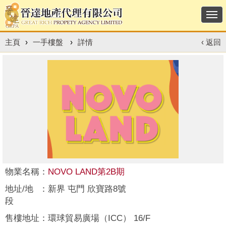
Togg
navi
主頁
›
一手樓盤
›
詳情
‹ 返回
物業名稱
：
NOVO LAND第2B期
地址/地
：
新界 屯門 欣寶路8號
段
售樓地址
：
環球貿易廣場（ICC） 16/F