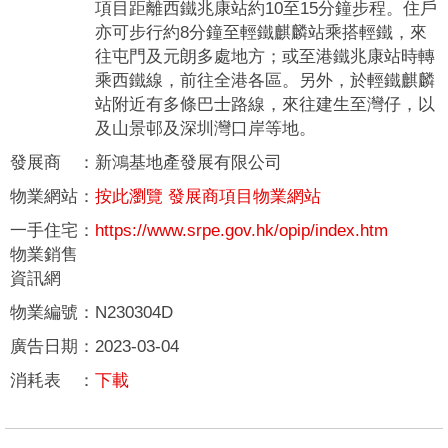
項目距離西鐵兆康站約10至15分鐘步程。住戶
亦可步行約8分鐘至輕鐵麒麟站乘搭輕鐵，來
往屯門及元朗多處地方；或至港鐵兆康站時轉
乘西鐵線，前往全港各區。另外，於輕鐵麒麟
站附近有多條巴士路線，來往建生至灣仔，以
及山景邨及深圳灣口岸等地。
發展商
：
新鴻基地產發展有限公司
物業網站
：
按此瀏覽 發展商項目物業網站
一手住宅
：
https://www.srpe.gov.hk/opip/index.htm
物業銷售
資訊網
物業編號
：
N230304D
廣告日期
：
2023-03-04
消耗表
：
下載